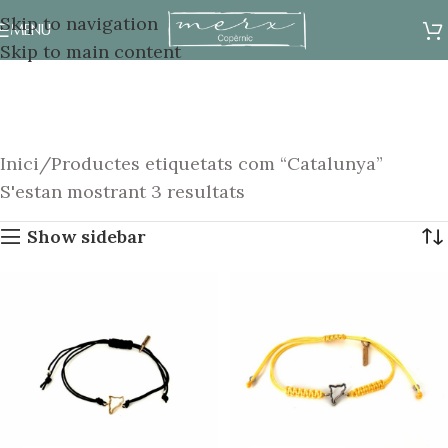
Skip to navigation
MENU
Skip to main content
Inici
Productes etiquetats com “Catalunya”
S'estan mostrant 3 resultats
Show sidebar