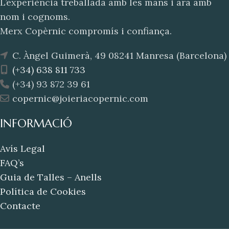
L’experiència treballada amb les mans i ara amb
nom i cognoms.
Merx Copèrnic compromís i confiança.
C. Àngel Guimerà, 49 08241 Manresa (Barcelona)
(+34) 638 811 733
(+34) 93 872 39 61
copernic@joieriacopernic.com
INFORMACIÓ
Avís Legal
FAQ’s
Guia de Talles – Anells
Política de Cookies
Contacte