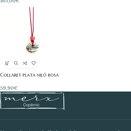
165,00
€
Collaret plata niló rosa
59,90
€