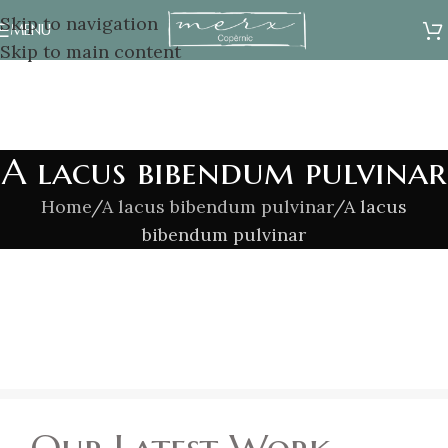
Skip to navigation
MENU
Skip to main content
A lacus bibendum pulvinar
Home
A lacus bibendum pulvinar
A lacus
bibendum pulvinar