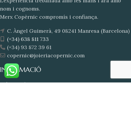
L’experiència treballada amb les mans i ara amb
nom i cognoms.
Merx Copèrnic compromís i confiança.
C. Àngel Guimerà, 49 08241 Manresa (Barcelona)
(+34) 638 811 733
(+34) 93 872 39 61
copernic@joieriacopernic.com
INFORMACIÓ
Avís Legal
FAQ’s
Guia de Talles – Anells
Política de Cookies
Contacte