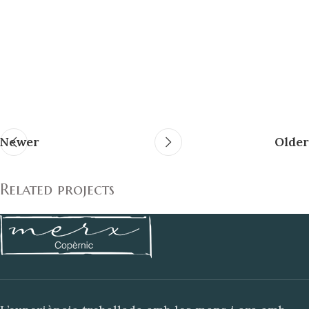
Newer
Older
Related projects
Decor
Rhoncus quisque sollicitudin