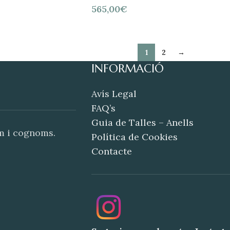
565,00
€
1
2
→
INFORMACIÓ
Avís Legal
FAQ’s
Guia de Talles – Anells
om i cognoms.
Política de Cookies
Contacte