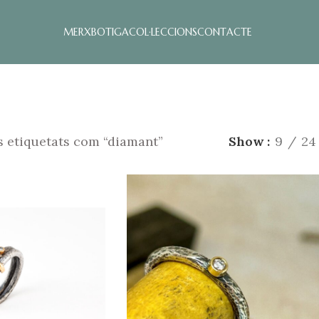
MERX
BOTIGA
COL·LECCIONS
CONTACTE
 etiquetats com “diamant”
Show
9
24