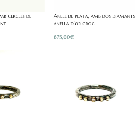
amb cercles de
Anell de plata, amb dos diamants
ant
anella d’or groc
675,00
€