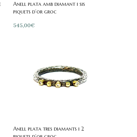
e
Anell plata amb diamant i sis
piquets d’or groc
545,00
€
Anell plata tres diamants i 2
piquets d’or groc