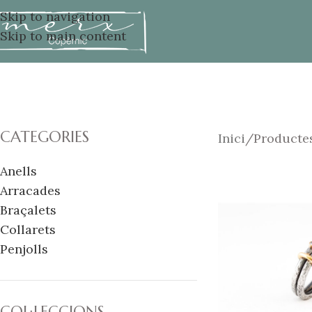
Skip to navigation
Skip to main content
CATEGORIES
Inici
Productes
Anells
Arracades
Braçalets
Collarets
Penjolls
COL·LECCIONS