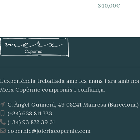
340,00
€
L’experiència treballada amb les mans i ara amb n
Merx Copèrnic compromís i confiança.
C. Àngel Guimerà, 49 08241 Manresa (Barcelona)
(+34) 638 811 733
(+34) 93 872 39 61
copernic@joieriacopernic.com