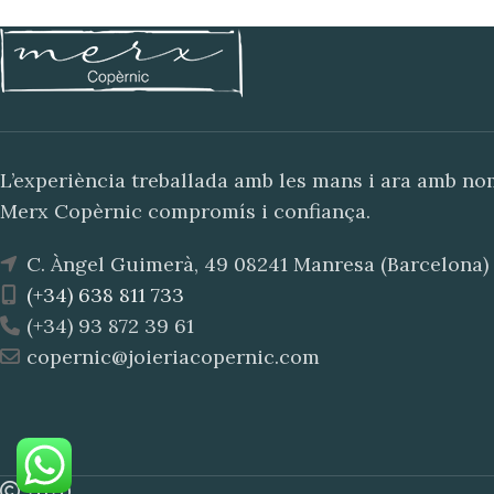
L’experiència treballada amb les mans i ara amb n
Merx Copèrnic compromís i confiança.
C. Àngel Guimerà, 49 08241 Manresa (Barcelona)
(+34) 638 811 733
(+34) 93 872 39 61
copernic@joieriacopernic.com
2020