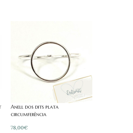
t
Anell dos dits plata
Anell plata 
circumferència
i 2 piquets o
78,00
€
365,00
€