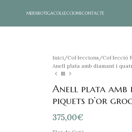
MERX
BOTIGA
COL·LECCIONS
CONTACTE
Inici
Col·leccions
Col·lecció 
Anell plata amb diamant i quatr
Anell plata amb 
piquets d’or gro
375,00
€