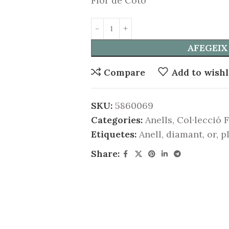
Flor de Cotó
AFEGEIX
Compare
Add to wishl
SKU:
5860069
Categories:
Anells
,
Col·lecció 
Etiquetes:
Anell
,
diamant
,
or
,
p
Share: