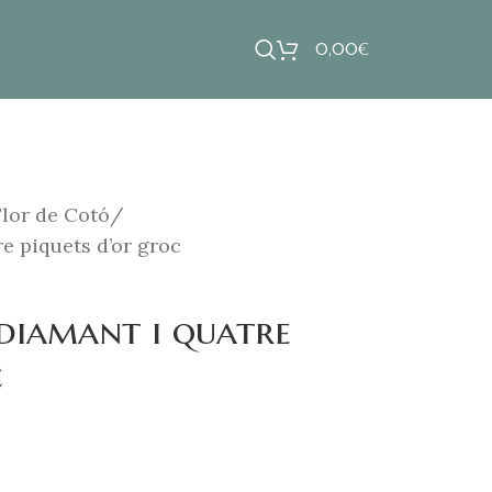
0,00
€
Flor de Cotó
e piquets d’or groc
diamant i quatre
c