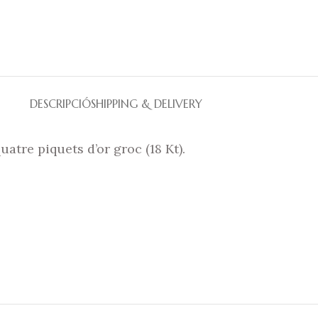
DESCRIPCIÓ
SHIPPING & DELIVERY
atre piquets d’or groc (18 Kt).