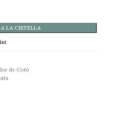
 A LA CISTELLA
ist
Flor de Cotó
lata