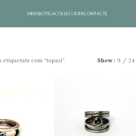
MERX
BOTIGA
COL·LECCIONS
CONTACTE
 etiquetats com “topazi”
Show
9
24