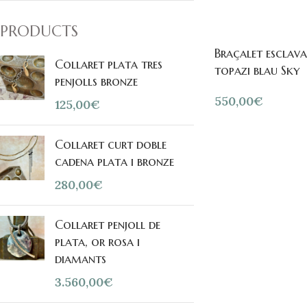
PRODUCTS
Braçalet esclava
Collaret plata tres
topazi blau Sky
penjolls bronze
550,00
€
125,00
€
Collaret curt doble
cadena plata i bronze
280,00
€
Collaret penjoll de
plata, or rosa i
diamants
3.560,00
€