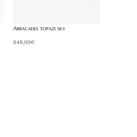
Arracades topazi sky
648,00
€