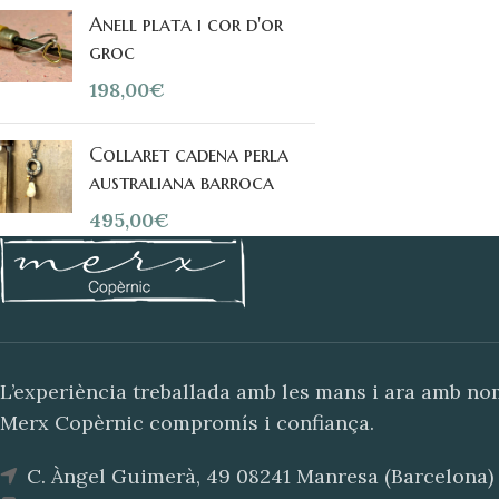
Anell plata i cor d'or
groc
198,00
€
Collaret cadena perla
australiana barroca
495,00
€
L’experiència treballada amb les mans i ara amb n
Merx Copèrnic compromís i confiança.
C. Àngel Guimerà, 49 08241 Manresa (Barcelona)