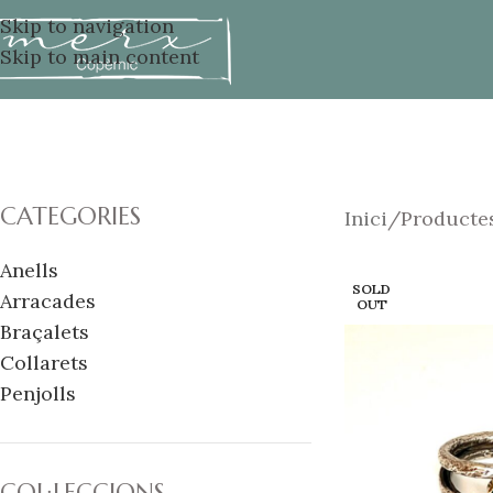
Skip to navigation
Skip to main content
CATEGORIES
Inici
Productes
Anells
SOLD
Arracades
OUT
Braçalets
Collarets
Penjolls
COL·LECCIONS