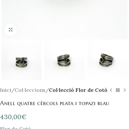
Click to enlarge
Inici
Col·leccions
Col·lecció Flor de Cotó
Anell quatre cèrcols plata i topazi blau
430,00
€
Flor de Cotó