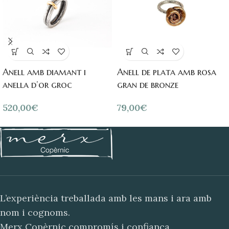
Anell amb diamant i
Anell de plata amb rosa
anella d’or groc
gran de bronze
520,00
€
79,00
€
L’experiència treballada amb les mans i ara amb
nom i cognoms.
Merx Copèrnic compromís i confiança.