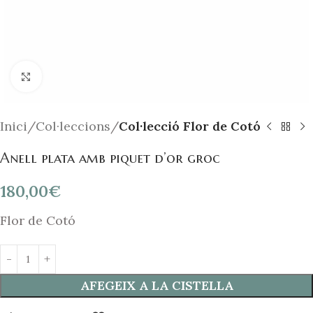
Click to enlarge
Inici
Col·leccions
Col·lecció Flor de Cotó
Anell plata amb piquet d’or groc
180,00
€
Flor de Cotó
AFEGEIX A LA CISTELLA