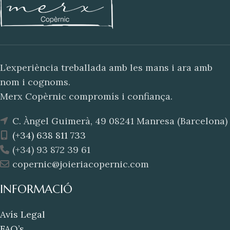
L’experiència treballada amb les mans i ara amb
nom i cognoms.
Merx Copèrnic compromís i confiança.
C. Àngel Guimerà, 49 08241 Manresa (Barcelona)
(+34) 638 811 733
(+34) 93 872 39 61
copernic@joieriacopernic.com
INFORMACIÓ
Avís Legal
FAQ’s