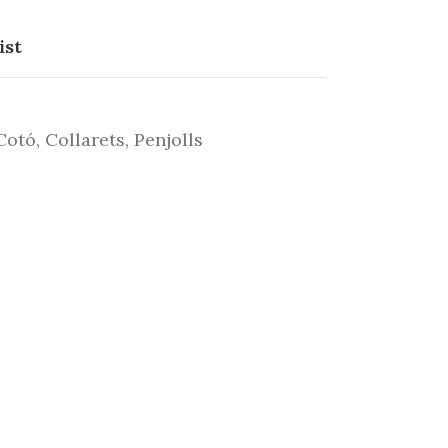
ist
 Cotó
,
Collarets
,
Penjolls