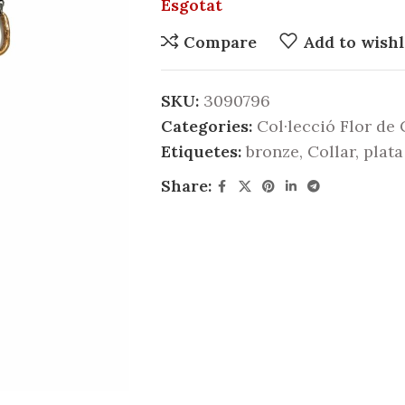
Esgotat
Compare
Add to wishl
SKU:
3090796
Categories:
Col·lecció Flor de
Etiquetes:
bronze
,
Collar
,
plata
Share: