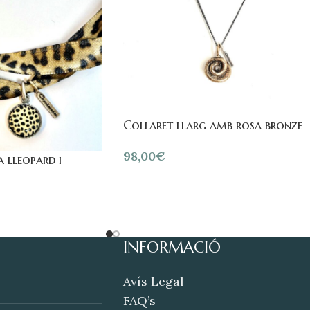
Collaret llarg amb rosa bronze
98,00
€
a lleopard i
INFORMACIÓ
Avís Legal
FAQ’s