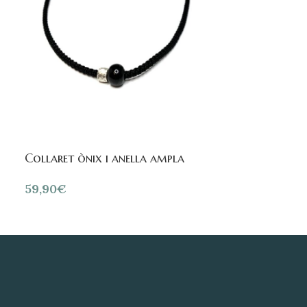
Collaret pell
360,00
€
Collaret ònix i anella ampla
59,90
€