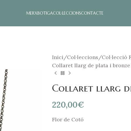
MERX
BOTIGA
COL·LECCIONS
CONTACTE
Inici
Col·leccions
Col·lecció 
Collaret llarg de plata i bronze
Collaret llarg d
220,00
€
Flor de Cotó