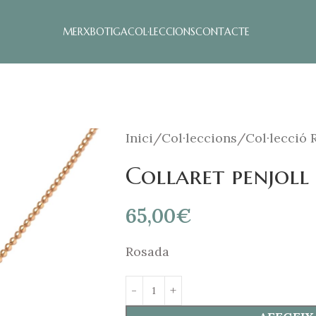
MERX
BOTIGA
COL·LECCIONS
CONTACTE
Inici
Col·leccions
Col·lecció 
Collaret penjoll
65,00
€
Rosada