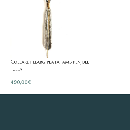
Collaret pla
59,90
€
Collaret llarg plata, amb penjoll
fulla
490,00
€