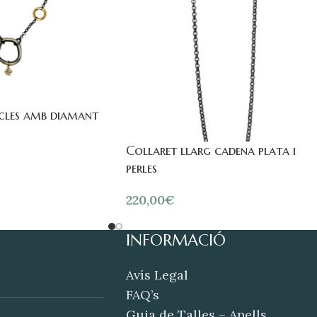
rcles amb diamant
Collaret llarg cadena plata i
perles
220,00
€
INFORMACIÓ
Avís Legal
FAQ’s
Guia de Talles – Anells