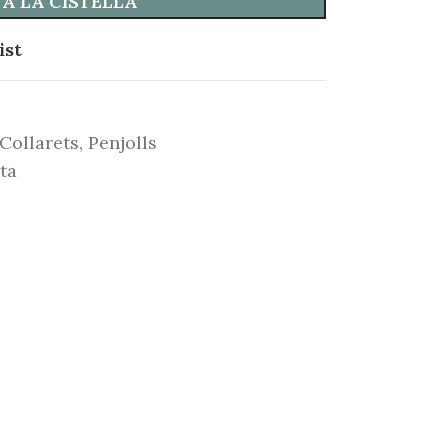
 A LA CISTELLA
ist
Collarets
,
Penjolls
ta