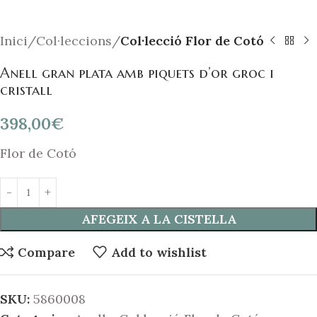
Inici
Col·leccions
Col·lecció Flor de Cotó
Anell gran plata amb piquets d’or groc i
cristall
398,00
€
Flor de Cotó
AFEGEIX A LA CISTELLA
Compare
Add to wishlist
SKU:
5860008