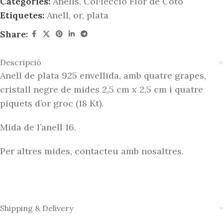
Categories:
Anells
,
Col·lecció Flor de Cotó
Etiquetes:
Anell
,
or
,
plata
Share:
Descripció
Anell de plata 925 envellida, amb quatre grapes,
cristall negre de mides 2,5 cm x 2,5 cm i quatre
piquets d’or groc (18 Kt).
Mida de l’anell 16.
Per altres mides, contacteu amb nosaltres.
Shipping & Delivery